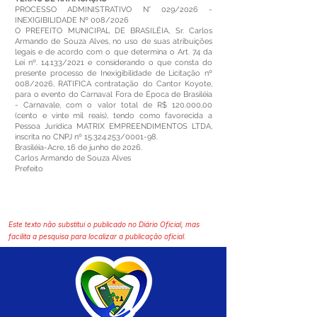
PROCESSO ADMINISTRATIVO N° 029/2026 -
INEXIGIBILIDADE Nº 008/2026
O PREFEITO MUNICIPAL DE BRASILÉIA, Sr. Carlos
Armando de Souza Alves, no uso de suas atribuições
legais e de acordo com o que determina o Art. 74 da
Lei nº. 14.133/2021 e considerando o que consta do
presente processo de Inexigibilidade de Licitação nº
008/2026, RATIFICA contratação do Cantor Koyote,
para o evento do Carnaval Fora de Época de Brasiléia
- Carnavale, com o valor total de R$ 120.000,00
(cento e vinte mil reais), tendo como favorecida a
Pessoa Jurídica MATRIX EMPREENDIMENTOS LTDA,
inscrita no CNPJ nº
15.324.253
/0001-98.
Brasiléia-Acre, 16 de junho de 2026.
Carlos Armando de Souza Alves
Prefeito
Este texto não substitui o publicado no Diário Oficial, mas
facilita a pesquisa para localizar a publicação oficial.