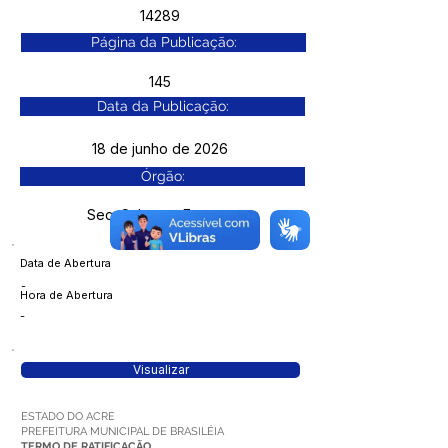
14289
Página da Publicação:
145
Data da Publicação:
18 de junho de 2026
Órgão:
Sec. Cultura e Esporte
Data de Abertura
-
Hora de Abertura
-
Visualizar
ESTADO DO ACRE
PREFEITURA MUNICIPAL DE BRASILÉIA
TERMO DE RATIFICAÇÃO