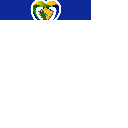
SERVIÇO DE ATENDIMENTO AO CIDADÃO 
(SIC) E OUVIDORIA
Prefeitura de Brasiléia - Estado do Acre
CNPJ 04.508.933/0001-45
💻Acesso online: 
SIC 
| 
Fale Conosco
 | 
Ouvidoria
 |
Portal de Transparência
 | 
Mapa 
do Site
📱Fone: +55 (68) 
3546-4402 ou +55 (68) 
99211-4247 
(
Lajúcia Cantuário
)