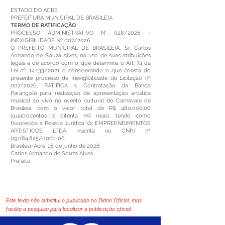
ESTADO DO ACRE
PREFEITURA MUNICIPAL DE BRASILÉIA
TERMO DE RATIFICAÇÃO
PROCESSO ADMINISTRATIVO N° 028/2026 -
INEXIGIBILIDADE Nº 007/2026
O PREFEITO MUNICIPAL DE BRASILÉIA, Sr. Carlos
Armando de Souza Alves, no uso de suas atribuições
legais e de acordo com o que determina o Art. 74 da
Lei nº. 14.133/2021 e considerando o que consta do
presente processo de Inexigibilidade de Licitação nº
007/2026, RATIFICA a Contratação da Banda
Parangolé para realização de apresentação artística
musical ao vivo no evento cultural do Carnavale de
Brasiléia, com o valor total de R$ 480.000,00
(quatrocentos e oitenta mil reais), tendo como
favorecida a Pessoa Jurídica V2 EMPREENDIMENTOS
ARTISTICOS LTDA, inscrita no CNPJ nº
09.084.825
/0001-06.
Brasiléia-Acre, 16 de junho de 2026.
Carlos Armando de Souza Alves
Prefeito
Este texto não substitui o publicado no Diário Oficial, mas
facilita a pesquisa para localizar a publicação oficial.