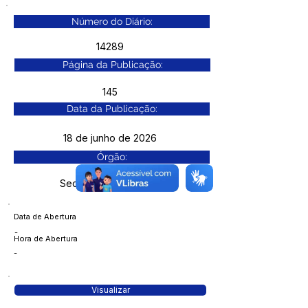
Número do Diário:
14289
Página da Publicação:
145
Data da Publicação:
18 de junho de 2026
Órgão:
Sec. Cultura e Esporte
Data de Abertura
-
Hora de Abertura
-
Visualizar