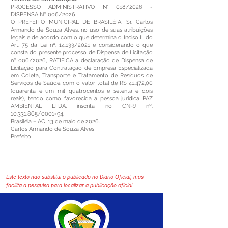
PROCESSO ADMINISTRATIVO N° 018/2026 -
DISPENSA Nº 006/2026
O PREFEITO MUNICIPAL DE BRASILÉIA, Sr. Carlos
Armando de Souza Alves, no uso de suas atribuições
legais e de acordo com o que determina o Inciso II, do
Art. 75 da Lei nº. 14.133/2021 e considerando o que
consta do presente processo de Dispensa de Licitação
nº 006/2026, RATIFICA a declaração de Dispensa de
Licitação para Contratação de Empresa Especializada
em Coleta, Transporte e Tratamento de Resíduos de
Serviços de Saúde, com o valor total de R$ 41.472,00
(quarenta e um mil quatrocentos e setenta e dois
reais), tendo como favorecida a pessoa jurídica PAZ
AMBIENTAL LTDA, inscrita no CNPJ nº.
10.331.865
/0001-94.
Brasiléia – AC, 13 de maio de 2026.
Carlos Armando de Souza Alves
Prefeito
Este texto não substitui o publicado no Diário Oficial, mas
facilita a pesquisa para localizar a publicação oficial.