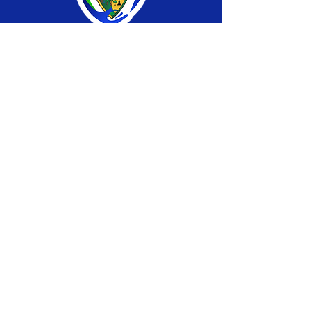
SERVIÇO DE ATENDIMENTO AO CIDADÃO 
(SIC) E OUVIDORIA
Prefeitura de Brasiléia - Estado do Acre
CNPJ 04.508.933/0001-45
💻Acesso online: 
SIC 
| 
Fale Conosco
 | 
Ouvidoria
 |
Portal de Transparência
 | 
Mapa 
do Site
📱Fone: +55 (68) 
3546-4402 ou +55 (68) 
99211-4247 
(
Lajúcia Cantuário
)
🏢 
Av. Prefeito Roland Moreira, nº 198 CEP 
69932-000, Centro, Brasiléia, Acre