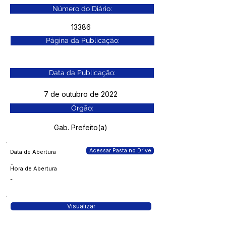
Número do Diário:
13386
Página da Publicação:
Data da Publicação:
7 de outubro de 2022
Órgão:
Gab. Prefeito(a)
Acessar Pasta no Drive
Data de Abertura
-
Hora de Abertura
-
Visualizar