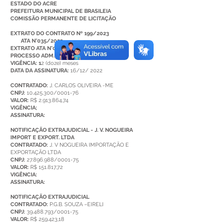
ESTADO DO ACRE
PREFEITURA MUNICIPAL DE BRASILEIA
COMISSÃO PERMANENTE DE LICITAÇÃO
EXTRATO DO CONTRATO Nº 199/2023
ATA N°035/2022
EXTRATO ATA N°035/2022
PROCESSO ADM. N°086/2022
VIGÊNCIA: 1
2 (doze) meses
DATA DA ASSINATURA:
16/12/ 2022
CONTRATADO:
J. CARLOS OLIVEIRA -ME
CNPJ:
10.425.300/0001-76
VALOR:
R$ 2.913.864,74
VIGÊNCIA;
ASSINATURA:
NOTIFICAÇÃO EXTRAJUDICIAL - J. V. NOGUEIRA
IMPORT E EXPORT. LTDA
CONTRATADO:
J. V NOGUEIRA IMPORTAÇÃO E
EXPORTAÇÃO LTDA
CNPJ:
27.896.988/0001-75
VALOR:
R$ 151.817,72
VIGÊNCIA:
ASSINATURA:
NOTIFICAÇÃO EXTRAJUDICIAL
CONTRATADO:
P.G.B. SOUZA –EIRELI
CNPJ:
39.488.793/0001-75
VALOR:
R$ 259.423,18