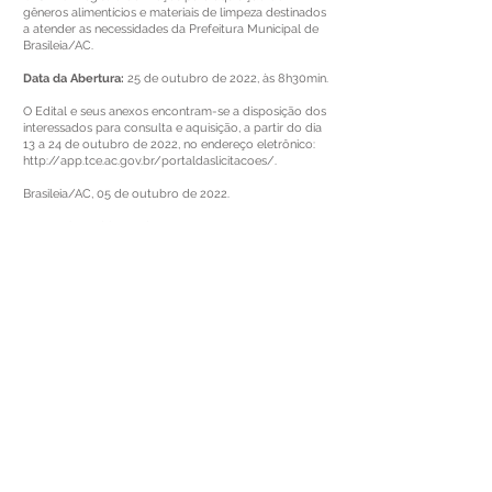
gêneros alimentícios e materiais de limpeza destinados
a atender as necessidades da Prefeitura Municipal de
Brasileia/AC.
Data da Abertura:
25 de outubro de 2022, às 8h30min.
O Edital e seus anexos encontram-se a disposição dos
interessados para consulta e aquisição, a partir do dia
13 a 24 de outubro de 2022, no endereço eletrônico:
http://app.tce.ac.gov.br/portaldaslicitacoes/.
Brasileia/AC, 05 de outubro de 2022.
Ana Maria Rodrigues da Costa
Pregoeira da Comissão Permanente de Licitação
Prefeitura de Brasiléia
Este texto não substitui o publicado no Diário Oficial, mas
facilita a pesquisa para localizar a publicação oficial.