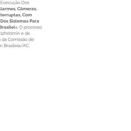
a Execução Dos
Alarmes, Câmeras,
nterruptas, Com
Dos Sistemas Para
rasilei
a. O processo
s 12h00min e de
la da Comissão de
em Brasileia/AC,