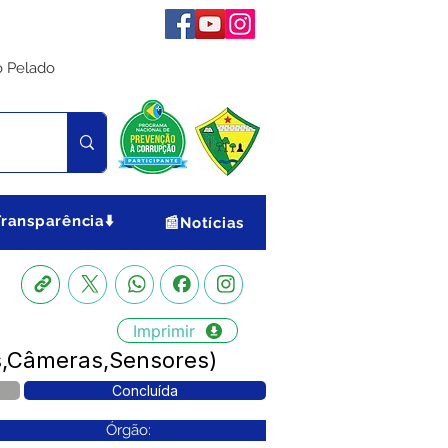
o Pelado
Transparência⬇️
📰Notícias
Imprimir
s,Câmeras,Sensores)
Concluída
Órgão: