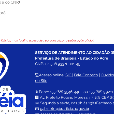
 e do CNPJ.
018.
 Oficial, mas facilita a pesquisa para localizar a publicação oficial.
SERVIÇO DE ATENDIMENTO AO CIDADÃO (S
Prefeitura de Brasiléia - Estado do Acre
CNPJ 04.508.933/0001-45
💻Acesso online: 
SIC 
| 
Fale Conosco
 | 
Ouvidor
do Site
📱Fone: +55 (68) 
3546-4402 ou +55 (68) 99211
🏢 
Av. Prefeito Roland Moreira, nº 198 CEP 69
📅 Segunda a sexta, das 7h às 13h (Fechado 
📧 
gabinete@brasileia.ac.gov.br