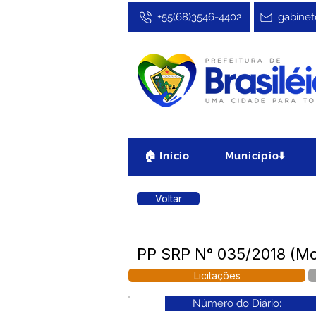
+55(68)3546-4402
gabinet
🏠 Início
Município⬇️
Voltar
PP SRP N° 035/2018 (M
Licitações
Número do Diário: