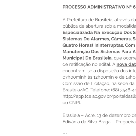
PROCESSO ADMINISTRATIVO Nº 6
A Prefeitura de Brasileia, através
pública de abertura sob a modalid
Especializada Na Execução Dos S
Sistemas De Alarmes, Câmeras, Se
Quatro Horas) Ininterruptas, Co
Manutenção Dos Sistemas Para At
Municipal De Brasileia
, que ocorr
de retificação no edital. A
nova dat
encontram-se a disposição dos inte
07h00minh às 12h00min e de 14h00
Comissão de Licitação, na sede da P
Brasileia/AC, Telefone: (68) 3546-
http://app.tce.ac.gov.br/portaldasli
do CNPJ.
Brasileia – Acre, 13 de dezembro d
Edivânia da Silva Braga – Pregoeira
***