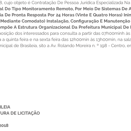
, cujo objeto é Contratação De Pessoa Jurídica Especializada N
al Do Tipo Monitoramento Remoto, Por Meio De Sistemas De 
ia De Pronta Resposta Por 24 Horas (Vinte E Quatro Horas) Ini
Mediante Comodato) Instalação, Configuração E Manutenção 
põe A Estrutura Organizacional Da Prefeitura Municipal De B
osição dos interessados para consulta a partir das 07h00minh à
a quinta feira e na sexta feira das 12h00min às 13h00min, na sa
icipal de Brasileia, sito a Av. Rolando Moreira n. º 198 - Centro, 
ILEIA
URA DE LICITAÇÃO
2018