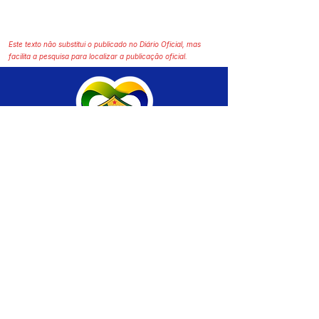
Este texto não substitui o publicado no Diário Oficial, mas
facilita a pesquisa para localizar a publicação oficial.
SERVIÇO DE ATENDIMENTO AO CIDADÃO 
(SIC) E OUVIDORIA
Prefeitura de Brasiléia - Estado do Acre
CNPJ 04.508.933/0001-45
💻Acesso online: 
SIC 
| 
Fale Conosco
 | 