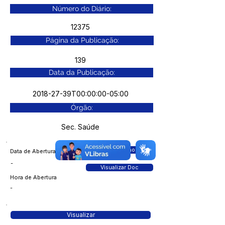
Número do Diário:
12375
Página da Publicação:
139
Data da Publicação:
2018-27-39T00:00:00-05:00
Órgão:
Sec. Saúde
Acessar Pasta no Drive
Data de Abertura
-
Visualizar Doc
Hora de Abertura
-
Visualizar