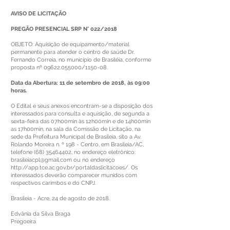
AVISO DE LICITAÇÃO
PREGÃO PRESENCIAL SRP N° 022/2018
OBJETO: Aquisição de equipamento/material
permanente para atender o centro de saúde Dr.
Fernando Correia, no município de Brasiléia, conforme
proposta nº
09622.055000
/1150-08.
Data da Abertura: 11 de setembro de 2018, às 09:00
horas.
O Edital e seus anexos encontram-se a disposição dos
interessados para consulta e aquisição, de segunda a
sexta-feira das 07h00min às 12h00min e de 14h00min
as 17h00min, na sala da Comissão de Licitação, na
sede da Prefeitura Municipal de Brasileia, sito a Av.
Rolando Moreira n. º 198 - Centro, em Brasileia/AC,
telefone
(68) 35464402
, no endereço eletrônico:
brasileiacpl@gmail.com
ou no endereço
http://app.tce.ac.gov.br/portaldaslicitacoes/
. Os
interessados deverão comparecer munidos com
respectivos carimbos e do CNPJ.
Brasileia - Acre, 24 de agosto de 2018.
Edvânia da Silva Braga
Pregoeira