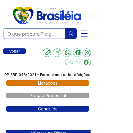
Voltar
Imprimir
PP SRP 048/2021 - Fornecimento de refeições
Licitações
Pregão Presencial
Concluída