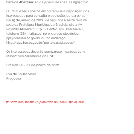
Data da Abertura:
20 de janeiro de 2022, às 09h30min.
O Edital e seus anexos encontram-se a disposição dos
interessados para consulta e aquisição, do dia 07 ao
dia 19 de janeiro de 2022, de segunda a sexta feira na
sede da Prefeitura Municipal de Brasileia, sito a Av.
Rolando Moreira n. º 198 - Centro, em Brasileia/AC,
telefone
(68) 35464402
, no endereço eletrônico:
cpl@brasileia.ac.gov.br
ou no endereço
http://app.tce.ac.gov.br/portaldaslicitacoes/.
Os interessados deverão comparecer munidos com
respectivos carimbos e do CNPJ.
Brasileia/AC, 07 de janeiro de 2022.
Eva de Souza Vieira
Pregoeira
Este texto não substitui o publicado no Diário Oficial, mas
facilita a pesquisa para localizar a publicação oficial.