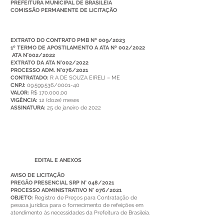
PREFEITURA MUNICIPAL DE BRASILEIA
COMISSÃO PERMANENTE DE LICITAÇÃO
EXTRATO DO CONTRATO PMB Nº 009/2023
1º TERMO DE APOSTILAMENTO A ATA Nº 002/2022
ATA N°002/2022
EXTRATO DA ATA N°002/2022
PROCESSO ADM. N°076/2021
CONTRATADO:
R A DE SOUZA EIRELI – ME
CNPJ:
09.599.536/0001-40
VALOR:
R$ 170.000,00
VIGÊNCIA:
12 (doze) meses
ASSINATURA:
25 de janeiro de 2022
EDITAL E ANEXOS
AVISO DE LICITAÇÃO
PREGÃO PRESENCIAL SRP N° 048/2021
PROCESSO ADMINISTRATIVO N° 076/2021
OBJETO:
Registro de Preços para Contratação de
pessoa jurídica para o fornecimento de refeições em
atendimento às necessidades da Prefeitura de Brasileia.