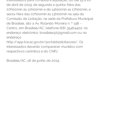
interessados para consulta e aquisição, do dia 15 a 26
de abril de 2019, de segunda a quinta-feira das
07h00min às 12h00min e de 14h00min as 17h00min, e
sexta-feira das 07h00min às 13h00min na sala da
Comissão de Licitação, na sede da Prefeitura Municipal
de Brasileia, sito a Av. Rolando Moreira n. º 198 -
Centro, em Brasileia/AC, telefone
(68) 35464402
, no
endereço eletrônico:
brasileiacpl@gmail.com
ou no
endereço
http://app.tce.ac.gov.br/portaldaslicitacoes/.
Os
interessados deverão comparecer munidos com
respectivos carimbos e do CNPJ.
Brasiléia/AC, 18 de junho de 2019.
Eva de Souza Vieira
Pregoeira
Este texto não substitui o publicado no Diário Oficial, mas
facilita a pesquisa para localizar a publicação oficial.