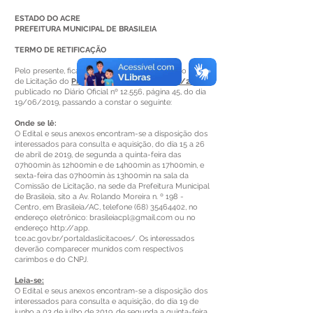
ESTADO DO ACRE
PREFEITURA MUNICIPAL DE BRASILEIA
TERMO DE RETIFICAÇÃO
Pelo presente, fica RETIFICADO a Publicação do Aviso
de Licitação do
Pregão Presencial SRP n° 020/2019
,
publicado no Diário Oficial nº 12.556, página 45, do dia
19/06/2019, passando a constar o seguinte:
Onde se lê:
O Edital e seus anexos encontram-se a disposição dos
interessados para consulta e aquisição, do dia 15 a 26
de abril de 2019, de segunda a quinta-feira das
07h00min às 12h00min e de 14h00min as 17h00min, e
sexta-feira das 07h00min às 13h00min na sala da
Comissão de Licitação, na sede da Prefeitura Municipal
de Brasileia, sito a Av. Rolando Moreira n. º 198 -
Centro, em Brasileia/AC, telefone (68) 35464402, no
endereço eletrônico: brasileiacpl@gmail.com ou no
endereço http://app.
tce.ac.gov.br/portaldaslicitacoes/. Os interessados
deverão comparecer munidos com respectivos
carimbos e do CNPJ.
Leia-se:
O Edital e seus anexos encontram-se a disposição dos
interessados para consulta e aquisição, do dia 19 de
junho a 03 de julho de 2019, de segunda a quinta-feira