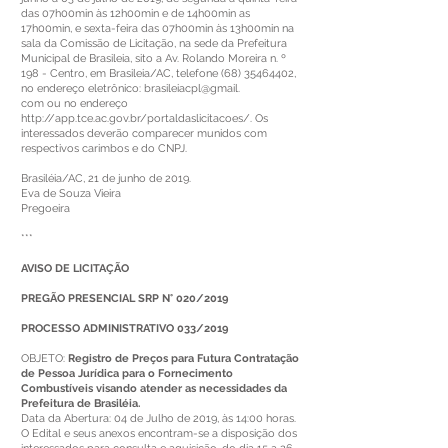
das 07h00min às 12h00min e de 14h00min as
17h00min, e sexta-feira das 07h00min às 13h00min na
sala da Comissão de Licitação, na sede da Prefeitura
Municipal de Brasileia, sito a Av. Rolando Moreira n. º
198 - Centro, em Brasileia/AC, telefone (68) 35464402,
no endereço eletrônico: brasileiacpl@gmail.
com ou no endereço
http://app.tce.ac.gov.br/portaldaslicitacoes/. Os
interessados deverão comparecer munidos com
respectivos carimbos e do CNPJ.
Brasiléia/AC, 21 de junho de 2019.
Eva de Souza Vieira
Pregoeira
***
AVISO DE LICITAÇÃO
PREGÃO PRESENCIAL SRP N° 020/2019
PROCESSO ADMINISTRATIVO 033/2019
OBJETO:
Registro de Preços para Futura Contratação
de Pessoa Jurídica para o Fornecimento
Combustíveis visando atender as necessidades da
Prefeitura de Brasiléia.
Data da Abertura: 04 de Julho de 2019, às 14:00 horas.
O Edital e seus anexos encontram-se a disposição dos