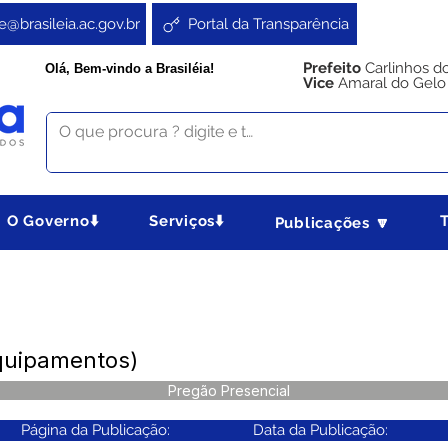
e@brasileia.ac.gov.br
Portal da Transparência
Prefeito
Carlinhos d
Olá, Bem-vindo a Brasiléia!
Vice
Amaral do Gelo
O Governo⬇️
Serviços⬇️
Publicações 🔽
Equipamentos)
Pregão Presencial
Página da Publicação:
Data da Publicação: