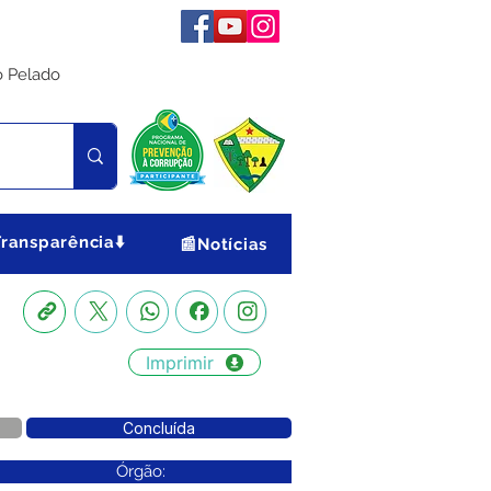
o Pelado
Transparência⬇️
📰Notícias
Imprimir
Concluída
Órgão: