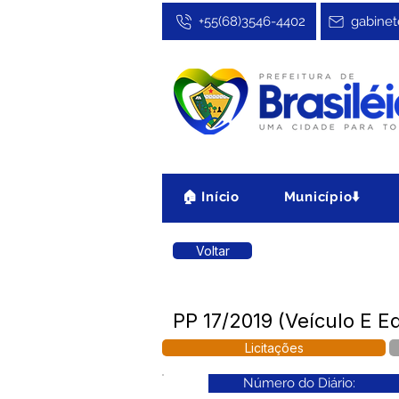
+55(68)3546-4402
gabinet
🏠 Início
Município⬇️
Voltar
PP 17/2019 (Veículo E 
Licitações
Número do Diário: