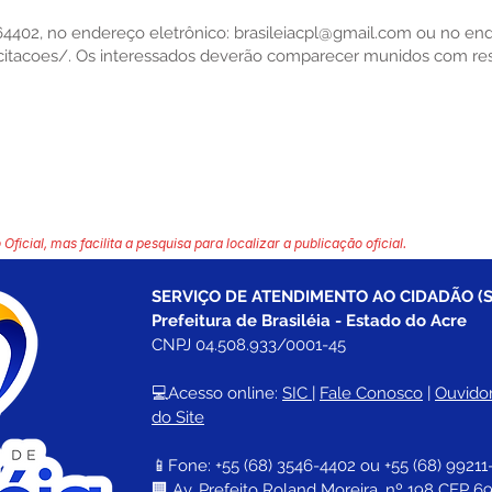
64402, no endereço eletrônico:
brasileiacpl@gmail.com
ou no en
citacoes/.
Os interessados deverão comparecer munidos com res
 Oficial, mas facilita a pesquisa para localizar a publicação oficial.
SERVIÇO DE ATENDIMENTO AO CIDADÃO (S
Prefeitura de Brasiléia - Estado do Acre
CNPJ 04.508.933/0001-45
💻Acesso online: 
SIC 
| 
Fale Conosco
 | 
Ouvidor
do Site
📱Fone: +55 (68) 
3546-4402 ou +55 (68) 99211
🏢 
Av. Prefeito Roland Moreira, nº 198 CEP 69