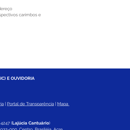
dereço
pectivos carimbos e
IC) E OUVIDORIA
ia
 |
Portal de Transparência
 | 
Mapa 
-4247 
(
Lajúcia Cantuário
)
932-000, Centro, Brasiléia, Acre