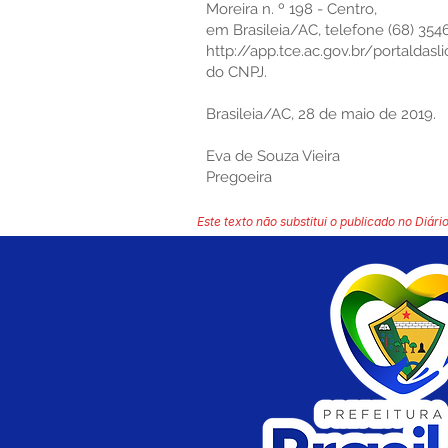
Moreira n. º 198 - Centro,
em Brasileia/AC, telefone (68) 354
http://app.tce.ac.gov.br/portaldasli
do CNPJ.
Brasileia/AC, 28 de maio de 2019.
Eva de Souza Vieira
Pregoeira
Este texto não substitui o publicado no Diário