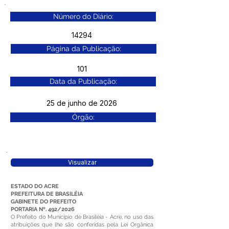
Número do Diário:
14294
Página da Publicação:
101
Data da Publicação:
25 de junho de 2026
Órgão:
Visualizar
ESTADO DO ACRE
PREFEITURA DE BRASILÉIA
GABINETE DO PREFEITO
PORTARIA Nº. 492/2026
O Prefeito do Município de Brasiléia - Acre, no uso das
atribuições que lhe são conferidas pela Lei Orgânica