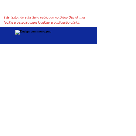
Este texto não substitui o publicado no Diário Oficial, mas
facilita a pesquisa para localizar a publicação oficial.
SERVIÇO DE ATENDIMENTO AO CIDADÃO 
(SIC) E OUVIDORIA
Prefeitura de Brasiléia - Estado do Acre
CNPJ 04.508.933/0001-45
💻Acesso online: 
SIC 
| 
Fale Conosco
 | 