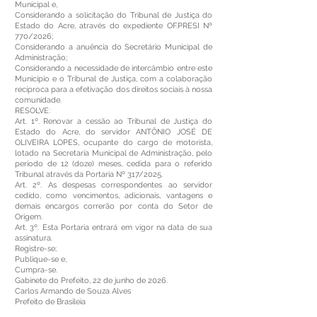
Municipal e,
Considerando a solicitação do Tribunal de Justiça do
Estado do Acre, através do expediente OF.PRESI Nº
770/2026;
Considerando a anuência do Secretário Municipal de
Administração;
Considerando a necessidade de intercâmbio entre este
Município e o Tribunal de Justiça, com a colaboração
recíproca para a efetivação dos direitos sociais à nossa
comunidade.
RESOLVE:
Art. 1º. Renovar a cessão ao Tribunal de Justiça do
Estado do Acre, do servidor ANTÔNIO JOSÉ DE
OLIVEIRA LOPES, ocupante do cargo de motorista,
lotado na Secretaria Municipal de Administração, pelo
período de 12 (doze) meses, cedida para o referido
Tribunal através da Portaria Nº 317/2025.
Art. 2º. As despesas correspondentes ao servidor
cedido, como vencimentos, adicionais, vantagens e
demais encargos correrão por conta do Setor de
Origem.
Art. 3º. Esta Portaria entrará em vigor na data de sua
assinatura.
Registre-se;
Publique-se e,
Cumpra-se.
Gabinete do Prefeito, 22 de junho de 2026.
Carlos Armando de Souza Alves
Prefeito de Brasileia