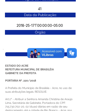
41
Data da Publicação:
2018-25-17T00:00:00-05:00
Órgão:
Visualizar
ESTADO DO ACRE
REFEITURA MUNICIPAL DE BRASILÉIA
GABINETE DA PREFEITA
PORTARIA Nº. 220/2018
A Prefeita do Município de Brasiléia - Acre, no uso de
suas atribuições legais. RESOLVE:
Art.1º - Atribuir a Senhora Amanda Christina de Araújo
Lima, Secretária de Gabinete, Portadora do CPF:
715.730.702-20
, 02 (duas) diárias em razão de seu
deslocamento até a cidade de Rio Branco - Acre, nos