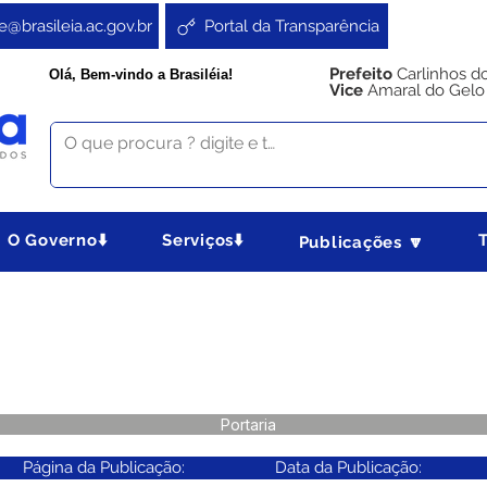
e@brasileia.ac.gov.br
Portal da Transparência
Prefeito
Carlinhos d
Olá, Bem-vindo a Brasiléia!
Vice
Amaral do Gelo
O Governo⬇️
Serviços⬇️
Publicações 🔽
Portaria
Página da Publicação:
Data da Publicação: