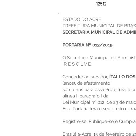
12512
ESTADO DO ACRE
PREFEITURA MUNICIPAL DE BRAS
SECRETARIA MUNICIPAL DE ADM
PORTARIA Nº 013/2019
O Secretário Municipal de Administr
R E S O L V E:
Conceder ao servidor,
ÍTALLO DOS
(anos), de afastamento
sem ônus para essa Prefeitura, a co
alínea I, paragrafo I da
Lei Municipal nº 012, de 23 de mai
Esta Portaria terá o seu efeito retr
Registre-se, Publique-se e Cumpra
Brasiléia-Acre, 15 de fevereiro de 2