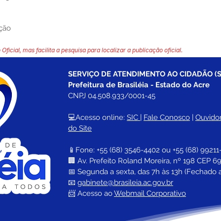
ação
 Oficial, mas facilita a pesquisa para localizar a publicação oficial.
SERVIÇO DE ATENDIMENTO AO CIDADÃO (S
Prefeitura de Brasiléia - Estado do Acre
CNPJ 04.508.933/0001-45
💻Acesso online: 
SIC 
| 
Fale Conosco
 | 
Ouvidor
do Site
📱Fone: +55 (68) 
3546-4402 ou +55 (68) 99211
🏢 
Av. Prefeito Roland Moreira, nº 198 CEP 69
📅 Segunda a sexta, das 7h às 13h (Fechado 
📧 
gabinete@brasileia.ac.gov.br
📨 Acesso ao 
Webmail Corporativo