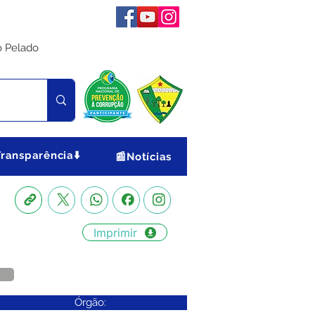
o Pelado
Transparência⬇️
📰Notícias
Imprimir
Órgão: