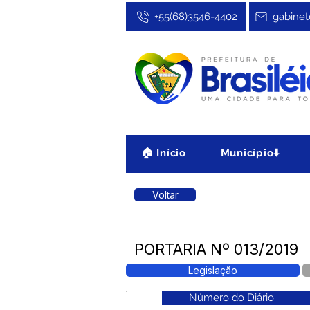
+55(68)3546-4402
gabinet
🏠 Início
Município⬇️
Voltar
PORTARIA Nº 013/2019
Legislação
Número do Diário: