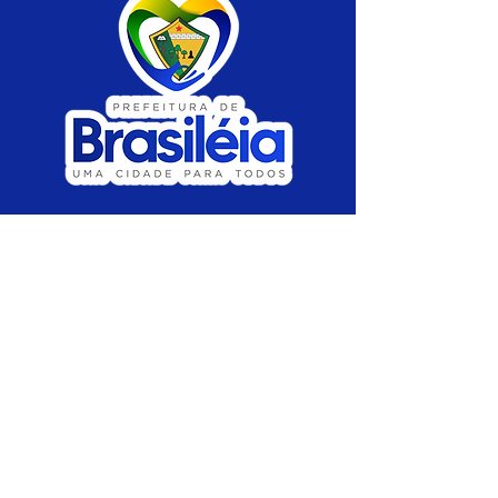
SERVIÇO DE ATENDIMENTO AO CIDADÃO 
(SIC) E OUVIDORIA
Prefeitura de Brasiléia - Estado do Acre
CNPJ 04.508.933/0001-45
💻Acesso online: 
SIC 
| 
Fale Conosco
 | 
Ouvidoria
 |
Portal de Transparência
 | 
Mapa 
do Site
📱Fone: +55 (68) 
3546-4402 ou +55 (68) 
99211-4247 
(
Lajúcia Cantuário
)