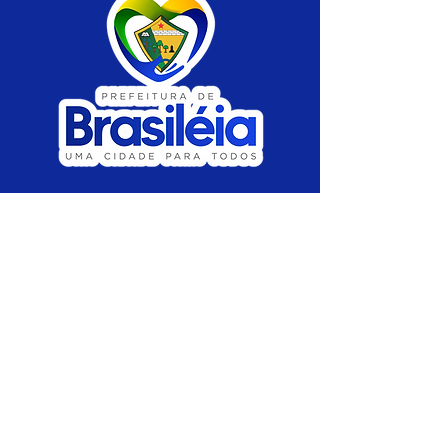
SERVIÇO DE ATENDIMENTO AO CIDADÃO 
(SIC) E OUVIDORIA
Prefeitura de Brasiléia - Estado do Acre
CNPJ 04.508.933/0001-45
💻Acesso online: 
SIC 
| 
Fale Conosco
 | 
Ouvidoria
 |
Portal de Transparência
 | 
Mapa 
do Site
📱Fone: +55 (68) 
3546-4402 ou +55 (68) 
99211-4247 
(
Lajúcia Cantuário
)