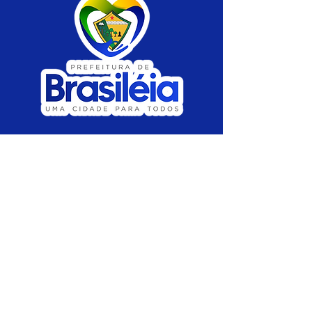
SERVIÇO DE ATENDIMENTO AO CIDADÃO 
(SIC) E OUVIDORIA
Prefeitura de Brasiléia - Estado do Acre
CNPJ 04.508.933/0001-45
💻Acesso online: 
SIC 
| 
Fale Conosco
 | 
Ouvidoria
 |
Portal de Transparência
 | 
Mapa 
do Site
📱Fone: +55 (68) 
3546-4402 ou +55 (68) 
99211-4247 
(
Lajúcia Cantuário
)