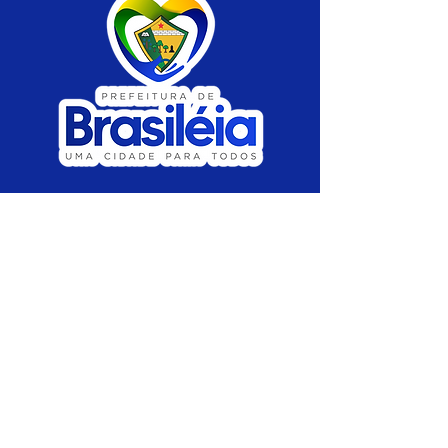
SERVIÇO DE ATENDIMENTO AO CIDADÃO 
(SIC) E OUVIDORIA
Prefeitura de Brasiléia - Estado do Acre
CNPJ 04.508.933/0001-45
💻Acesso online: 
SIC 
| 
Fale Conosco
 | 
Ouvidoria
 |
Portal de Transparência
 | 
Mapa 
do Site
📱Fone: +55 (68) 
3546-4402 ou +55 (68) 
99211-4247 
(
Lajúcia Cantuário
)