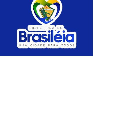
SERVIÇO DE ATENDIMENTO AO CIDADÃO 
(SIC) E OUVIDORIA
Prefeitura de Brasiléia - Estado do Acre
CNPJ 04.508.933/0001-45
💻Acesso online: 
SIC 
| 
Fale Conosco
 | 
Ouvidoria
 |
Portal de Transparência
 | 
Mapa 
do Site
📱Fone: +55 (68) 
3546-4402 ou +55 (68) 
99211-4247 
(
Lajúcia Cantuário
)