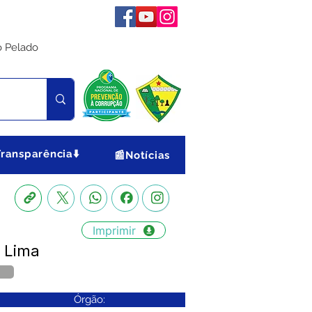
o Pelado
Transparência⬇️
📰Notícias
Imprimir
e Lima
Órgão: