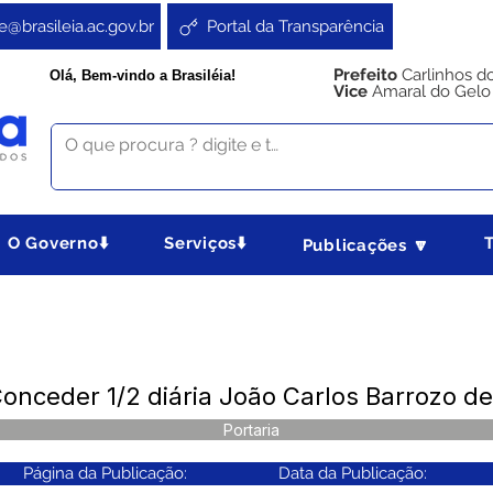
e@brasileia.ac.gov.br
Portal da Transparência
Prefeito
Carlinhos d
Olá, Bem-vindo a Brasiléia!
Vice
Amaral do Gelo
O Governo⬇️
Serviços⬇️
Publicações 🔽
onceder 1/2 diária João Carlos Barrozo d
Portaria
Página da Publicação:
Data da Publicação: