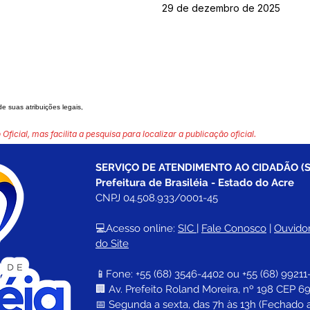
29 de dezembro de 2025
de suas atribuições legais,
 Oficial, mas facilita a pesquisa para localizar a publicação oficial.
SERVIÇO DE ATENDIMENTO AO CIDADÃO (S
Prefeitura de Brasiléia - Estado do Acre
CNPJ 04.508.933/0001-45
💻Acesso online: 
SIC 
| 
Fale Conosco
 | 
Ouvidor
do Site
📱Fone: +55 (68) 
3546-4402 ou +55 (68) 99211
🏢 
Av. Prefeito Roland Moreira, nº 198 CEP 69
📅 Segunda a sexta, das 7h às 13h (Fechado 