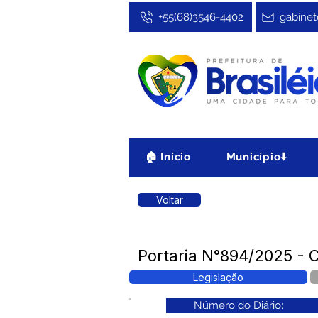
+55(68)3546-4402
gabinet
🏠 Início
Município⬇️
Voltar
Portaria N°894/2025 - C
Legislação
Número do Diário: