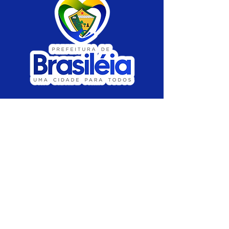
SERVIÇO DE ATENDIMENTO AO CIDADÃO 
(SIC) E OUVIDORIA
Prefeitura de Brasiléia - Estado do Acre
CNPJ 04.508.933/0001-45
💻Acesso online: 
SIC 
| 
Fale Conosco
 | 
Ouvidoria
 |
Portal de Transparência
 | 
Mapa 
do Site
📱Fone: +55 (68) 
3546-4402 ou +55 (68) 
99211-4247 
(
Lajúcia Cantuário
)