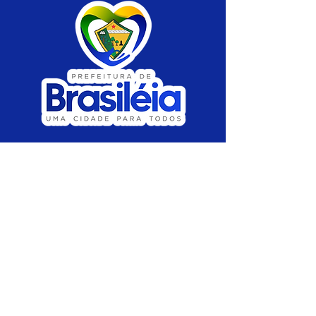
SERVIÇO DE ATENDIMENTO AO CIDADÃO 
(SIC) E OUVIDORIA
Prefeitura de Brasiléia - Estado do Acre
CNPJ 04.508.933/0001-45
💻Acesso online: 
SIC 
| 
Fale Conosco
 | 
Ouvidoria
 |
Portal de Transparência
 | 
Mapa 
do Site
📱Fone: +55 (68) 
3546-4402 ou +55 (68) 
99211-4247 
(
Lajúcia Cantuário
)