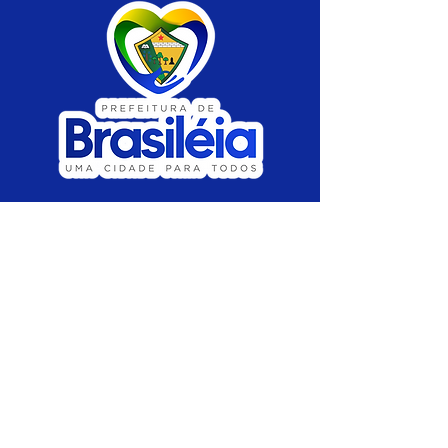
SERVIÇO DE ATENDIMENTO AO CIDADÃO 
(SIC) E OUVIDORIA
Prefeitura de Brasiléia - Estado do Acre
CNPJ 04.508.933/0001-45
💻Acesso online: 
SIC 
| 
Fale Conosco
 | 
Ouvidoria
 |
Portal de Transparência
 | 
Mapa 
do Site
📱Fone: +55 (68) 
3546-4402 ou +55 (68) 
99211-4247 
(
Lajúcia Cantuário
)