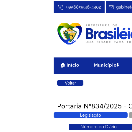
+55(68)3546-4402
gabinet
🏠 Início
Município⬇️
Voltar
Portaria N°834/2025 - C
Legislação
Número do Diário: