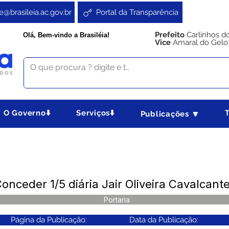
e@brasileia.ac.gov.br
Portal da Transparência
Prefeito
Carlinhos d
Olá, Bem-vindo a Brasiléia!
Vice
Amaral do Gelo
O Governo⬇️
Serviços⬇️
Publicações 🔽
onceder 1/5 diária Jair Oliveira Cavalcant
Portaria
Página da Publicação:
Data da Publicação: