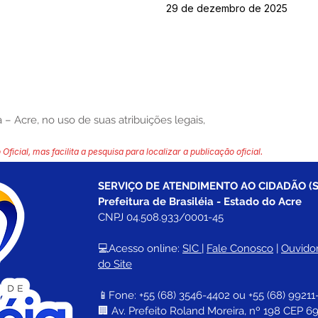
29 de dezembro de 2025
 – Acre, no uso de suas atribuições legais,
 Oficial, mas facilita a pesquisa para localizar a publicação oficial.
SERVIÇO DE ATENDIMENTO AO CIDADÃO (S
Prefeitura de Brasiléia - Estado do Acre
CNPJ 04.508.933/0001-45
💻Acesso online: 
SIC 
| 
Fale Conosco
 | 
Ouvidor
do Site
📱Fone: +55 (68) 
3546-4402 ou +55 (68) 99211
🏢 
Av. Prefeito Roland Moreira, nº 198 CEP 69