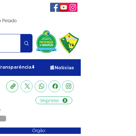
o Pelado
Transparência⬇️
📰Notícias
Imprimir
e
Órgão: