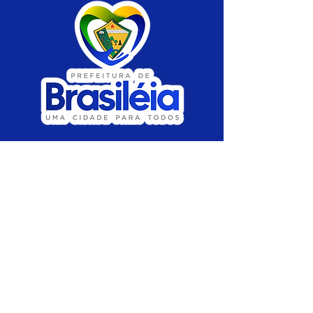
SERVIÇO DE ATENDIMENTO AO CIDADÃO 
(SIC) E OUVIDORIA
Prefeitura de Brasiléia - Estado do Acre
CNPJ 04.508.933/0001-45
💻Acesso online: 
SIC 
| 
Fale Conosco
 | 
Ouvidoria
 |
Portal de Transparência
 | 
Mapa 
do Site
📱Fone: +55 (68) 
3546-4402 ou +55 (68) 
99211-4247 
(
Lajúcia Cantuário
)