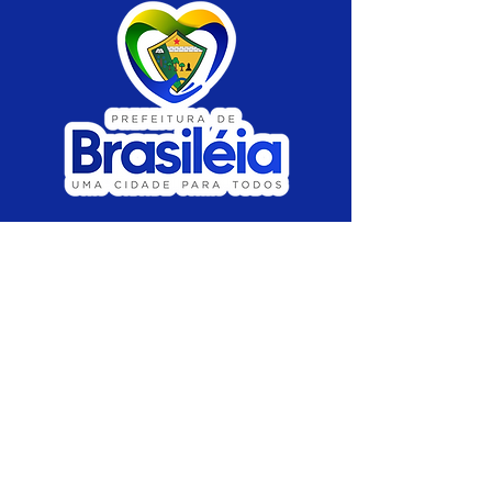
SERVIÇO DE ATENDIMENTO AO CIDADÃO 
(SIC) E OUVIDORIA
Prefeitura de Brasiléia - Estado do Acre
CNPJ 04.508.933/0001-45
💻Acesso online: 
SIC 
| 
Fale Conosco
 | 
Ouvidoria
 |
Portal de Transparência
 | 
Mapa 
do Site
📱Fone: +55 (68) 
3546-4402 ou +55 (68) 
99211-4247 
(
Lajúcia Cantuário
)