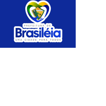
SERVIÇO DE ATENDIMENTO AO CIDADÃO 
(SIC) E OUVIDORIA
Prefeitura de Brasiléia - Estado do Acre
CNPJ 04.508.933/0001-45
💻Acesso online: 
SIC 
| 
Fale Conosco
 | 
Ouvidoria
 |
Portal de Transparência
 | 
Mapa 
do Site
📱Fone: +55 (68) 
3546-4402 ou +55 (68) 
99211-4247 
(
Lajúcia Cantuário
)