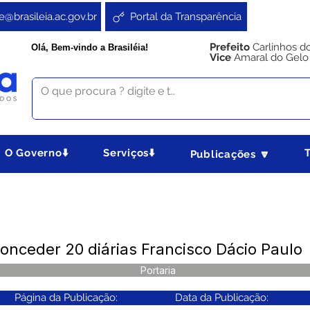
e@brasileia.ac.gov.br
Portal da Transparência
Prefeito
Carlinhos d
Olá, Bem-vindo a Brasiléia!
Vice
Amaral do Gelo
O Governo⬇️
Serviços⬇️
Publicações 🔽
onceder 20 diárias Francisco Dácio Paulo
Portaria
Página da Publicação:
Data da Publicação: