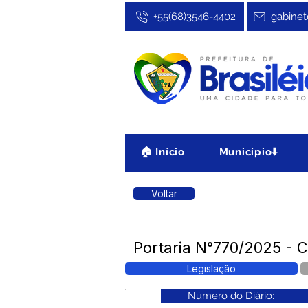
+55(68)3546-4402
gabinet
🏠 Início
Município⬇️
Voltar
Portaria N°770/2025 - C
Legislação
Número do Diário: