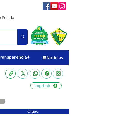
o Pelado
Transparência⬇️
📰Notícias
Imprimir
Órgão: