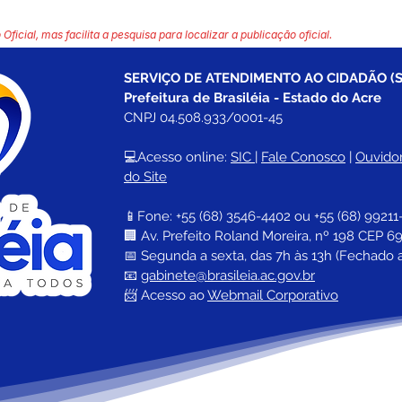
 Oficial, mas facilita a pesquisa para localizar a publicação oficial.
SERVIÇO DE ATENDIMENTO AO CIDADÃO (S
Prefeitura de Brasiléia - Estado do Acre
CNPJ 04.508.933/0001-45
💻Acesso online: 
SIC 
| 
Fale Conosco
 | 
Ouvidor
do Site
📱Fone: +55 (68) 
3546-4402 ou +55 (68) 99211
🏢 
Av. Prefeito Roland Moreira, nº 198 CEP 69
📅 Segunda a sexta, das 7h às 13h (Fechado 
📧 
gabinete@brasileia.ac.gov.br
📨 Acesso ao 
Webmail Corporativo