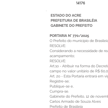
14176
ESTADO DO ACRE
PREFEITURA DE BRASILÉIA
GABINETE DO PREFEITO
PORTARIA N° 770/2025
O Prefeito do município de Brasileia
RESOLVE:
Considerando a necessidade de rea
acampamento;
RESOLVE:
Art.1o - Atribuir na forma do Decre
campo no valor unitário de R$ 60,00
Art. 2o - Esta Portaria entrará em v
Registre-se;
Publique-se e,
Cumpra-se.
Gabinete do Prefeito, 12 de novem
Carlos Armado de Souza Alves
Prefeito de Brasileia