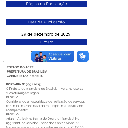
Página da Publicação:
Data da Publicação:
29 de dezembro de 2025
Órgão:
Gab. Prefeito(a)
ESTADO DO ACRE
PREFEITURA DE BRASILÉIA
GABINETE DO PREFEITO
PORTARIA N° 769/2025
O Prefeito do município de Brasileia – Acre, no uso de
suas atribuições legais,
RESOLVE:
Considerando a necessidade de realização de serviços
contínuos na zona rural do município, na modalidade
acampamento;
RESOLVE:
Art.1o - Atribuir na forma do Decreto Municipal No
035/2021, ao servidor Enéias dos Santos Silvas, 20
(vinte) diárias de campo no valor unitário de R$ 60,00