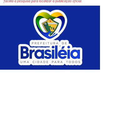
facilita a pesquisa para localizar a publicação oficial.
SERVIÇO DE ATENDIMENTO AO CIDADÃO 
(SIC) E OUVIDORIA
Prefeitura de Brasiléia - Estado do Acre
CNPJ 04.508.933/0001-45
💻Acesso online: 
SIC 
| 
Fale Conosco
 | 
Ouvidoria
 |
Portal de Transparência
 | 
Mapa 
do Site