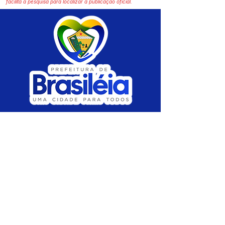
facilita a pesquisa para localizar a publicação oficial.
SERVIÇO DE ATENDIMENTO AO CIDADÃO 
(SIC) E OUVIDORIA
Prefeitura de Brasiléia - Estado do Acre
CNPJ 04.508.933/0001-45
💻Acesso online: 
SIC 
| 
Fale Conosco
 | 
Ouvidoria
 |
Portal de Transparência
 | 
Mapa 
do Site