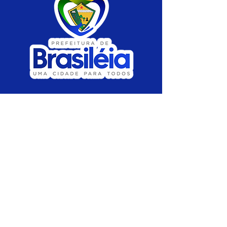
SERVIÇO DE ATENDIMENTO AO CIDADÃO 
(SIC) E OUVIDORIA
Prefeitura de Brasiléia - Estado do Acre
CNPJ 04.508.933/0001-45
💻Acesso online: 
SIC 
| 
Fale Conosco
 | 
Ouvidoria
 |
Portal de Transparência
 | 
Mapa 
do Site
📱Fone: +55 (68) 
3546-4402 ou +55 (68) 
99211-4247 
(
Lajúcia Cantuário
)
🏢 
Av. Prefeito Roland Moreira, nº 198 CEP 