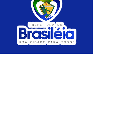
SERVIÇO DE ATENDIMENTO AO CIDADÃO 
(SIC) E OUVIDORIA
Prefeitura de Brasiléia - Estado do Acre
CNPJ 04.508.933/0001-45
💻Acesso online: 
SIC 
| 
Fale Conosco
 | 
Ouvidoria
 |
Portal de Transparência
 | 
Mapa 
do Site
📱Fone: +55 (68) 
3546-4402 ou +55 (68) 
99211-4247 
(
Lajúcia Cantuário
)
🏢 
Av. Prefeito Roland Moreira, nº 198 CEP 