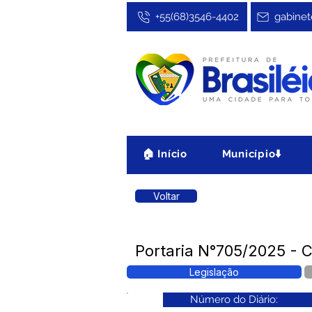
+55(68)3546-4402
gabinet
🏠 Início
Município⬇️
Voltar
Portaria N°705/2025 - C
Legislação
Número do Diário: