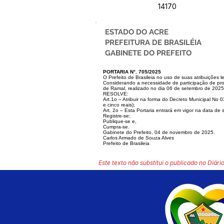
14170
ESTADO DO ACRE
PREFEITURA DE BRASILÉIA
GABINETE DO PREFEITO
PORTARIA N°. 705/2025
O Prefeito de Brasileia no uso de suas atribuições l
Considerando a necessidade de participação de pro
de Ramal, realizado no dia 06 de setembro de 2025
RESOLVE:
Art.1o – Atribuir na forma do Decreto Municipal No 0
e cinco reais);
Art. 2o – Esta Portaria entrará em vigor na data de 
Registre-se;
Publique-se e,
Cumpra-se.
Gabinete do Prefeito, 04 de novembro de 2025.
Carlos Armado de Souza Alves
Prefeito de Brasileia
Este texto não substitui o publicado no Diário