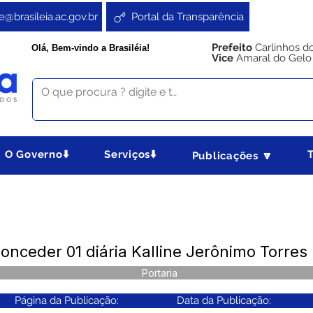
e@brasileia.ac.gov.br
Portal da Transparência
Prefeito
Carlinhos d
Olá, Bem-vindo a Brasiléia!
Vice
Amaral do Gelo
O Governo⬇️
Serviços⬇️
Publicações 🔽
onceder 01 diária Kalline Jerônimo Torres
Portaria
Página da Publicação:
Data da Publicação: