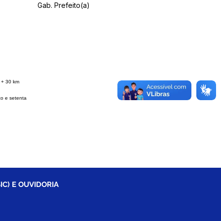
Gab. Prefeito(a)
 + 30 km
to e setenta
IC) E OUVIDORIA