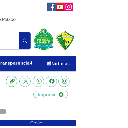
o Pelado
Transparência⬇️
📰Notícias
Imprimir
Órgão: