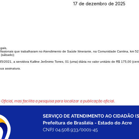
17 de dezembro de 2025
egais,
fissionais que trabalharam no Atendimento de Saúde Itinerante, na Comunidade Cantina, km 52
 (sábado);
35/2021, a servidora Kalline Jerônimo Torres, 01 (uma) diária no valor unitário de R$ 175,00 (cen
sua assinatura.
 Oficial, mas facilita a pesquisa para localizar a publicação oficial.
SERVIÇO DE ATENDIMENTO AO CIDADÃO (S
Prefeitura de Brasiléia - Estado do Acre
CNPJ 04.508.933/0001-45