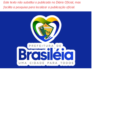
Este texto não substitui o publicado no Diário Oficial, mas
facilita a pesquisa para localizar a publicação oficial.
SERVIÇO DE ATENDIMENTO AO CIDADÃO 
(SIC) E OUVIDORIA
Prefeitura de Brasiléia - Estado do Acre
CNPJ 04.508.933/0001-45
💻Acesso online: 
SIC 
| 
Fale Conosco
 | 
Ouvidoria
 |
Portal de Transparência
 | 
Mapa 
do Site