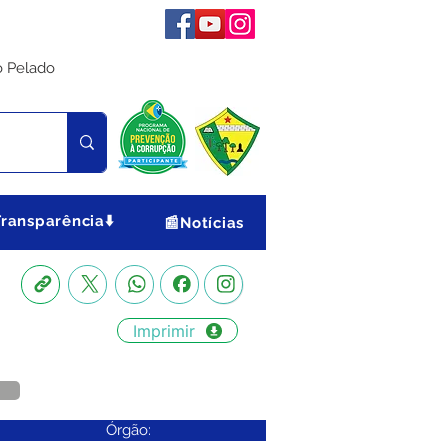
o Pelado
Transparência⬇️
📰Notícias
Imprimir
Órgão: