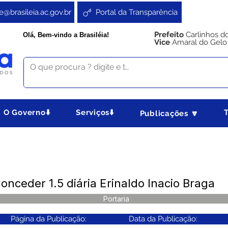
e@brasileia.ac.gov.br
Portal da Transparência
Prefeito
Carlinhos d
Olá, Bem-vindo a Brasiléia!
Vice
Amaral do Gelo
O Governo⬇️
Serviços⬇️
Publicações 🔽
onceder 1.5 diária Erinaldo Inacio Braga
Portaria
Página da Publicação:
Data da Publicação: