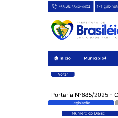
+55(68)3546-4402
gabinet
🏠 Início
Município⬇️
Voltar
Portaria N°685/2025 - C
Legislação
Número do Diário: