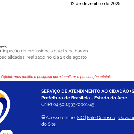
12 de dezembro de 2025
egais,
ticipação de profissionais que trabalharam
ialidades, realizado no dia 23 de agosto
 Oficial, mas facilita a pesquisa para localizar a publicação oficial.
SERVIÇO DE ATENDIMENTO AO CIDADÃO (S
Prefeitura de Brasiléia - Estado do Acre
CNPJ 04.508.933/0001-45
💻Acesso online: 
SIC 
| 
Fale Conosco
 | 
Ouvidor
do Site