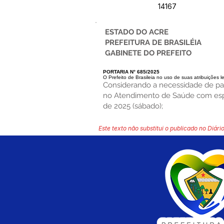
14167
ESTADO DO ACRE
PREFEITURA DE BRASILÉIA
GABINETE DO PREFEITO
PORTARIA N° 685/2025
O Prefeito de Brasileia no uso de suas atribuições l
Considerando a necessidade de par
no Atendimento de Saúde com espec
de 2025 (sábado);
Este texto não substitui o publicado no Diário