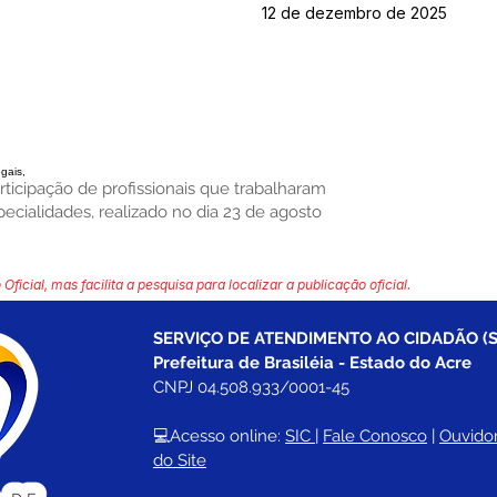
12 de dezembro de 2025
egais,
ticipação de profissionais que trabalharam
ialidades, realizado no dia 23 de agosto
 Oficial, mas facilita a pesquisa para localizar a publicação oficial.
SERVIÇO DE ATENDIMENTO AO CIDADÃO (S
Prefeitura de Brasiléia - Estado do Acre
CNPJ 04.508.933/0001-45
💻Acesso online: 
SIC 
| 
Fale Conosco
 | 
Ouvidor
do Site