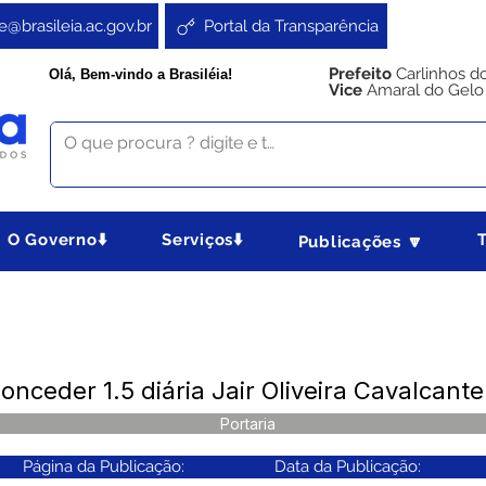
e@brasileia.ac.gov.br
Portal da Transparência
Prefeito
Carlinhos d
Olá, Bem-vindo a Brasiléia!
Vice
Amaral do Gelo
O Governo⬇️
Serviços⬇️
Publicações 🔽
onceder 1.5 diária Jair Oliveira Cavalcante
Portaria
Página da Publicação:
Data da Publicação: