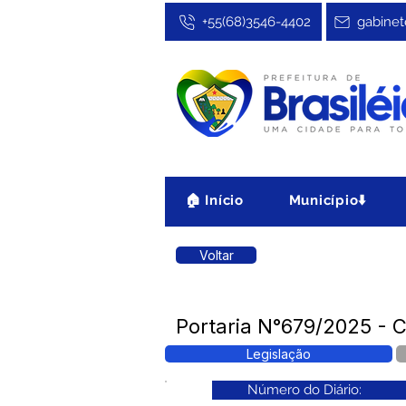
+55(68)3546-4402
gabinet
🏠 Início
Município⬇️
Voltar
Portaria N°679/2025 - C
Legislação
Número do Diário: