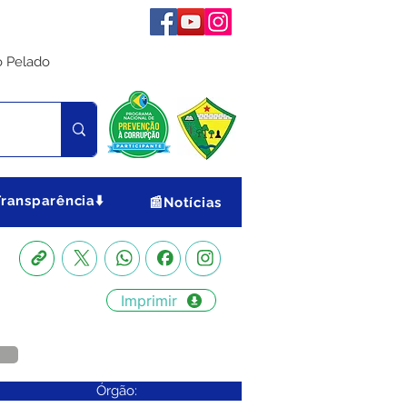
o Pelado
Transparência⬇️
📰Notícias
Imprimir
Órgão: