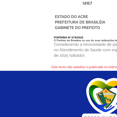
14167
ESTADO DO ACRE
PREFEITURA DE BRASILÉIA
GABINETE DO PREFEITO
PORTARIA N° 679/2025
O Prefeito de Brasileia no uso de suas atribuições l
Considerando a necessidade de par
no Atendimento de Saúde com espec
de 2025 (sábado);
Este texto não substitui o publicado no Diário