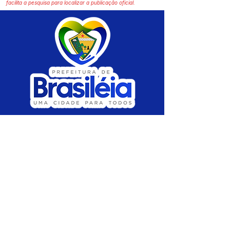
facilita a pesquisa para localizar a publicação oficial.
SERVIÇO DE ATENDIMENTO AO CIDADÃO 
(SIC) E OUVIDORIA
Prefeitura de Brasiléia - Estado do Acre
CNPJ 04.508.933/0001-45
💻Acesso online: 
SIC 
| 
Fale Conosco
 | 
Ouvidoria
 |
Portal de Transparência
 | 
Mapa 
do Site