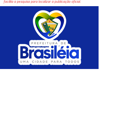
facilita a pesquisa para localizar a publicação oficial.
SERVIÇO DE ATENDIMENTO AO CIDADÃO 
(SIC) E OUVIDORIA
Prefeitura de Brasiléia - Estado do Acre
CNPJ 04.508.933/0001-45
💻Acesso online: 
SIC 
| 
Fale Conosco
 | 
Ouvidoria
 |
Portal de Transparência
 | 
Mapa 
do Site