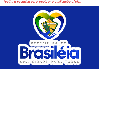
facilita a pesquisa para localizar a publicação oficial.
SERVIÇO DE ATENDIMENTO AO CIDADÃO 
(SIC) E OUVIDORIA
Prefeitura de Brasiléia - Estado do Acre
CNPJ 04.508.933/0001-45
💻Acesso online: 
SIC 
| 
Fale Conosco
 | 
Ouvidoria
 |
Portal de Transparência
 | 
Mapa 
do Site