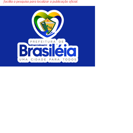
facilita a pesquisa para localizar a publicação oficial.
SERVIÇO DE ATENDIMENTO AO CIDADÃO 
(SIC) E OUVIDORIA
Prefeitura de Brasiléia - Estado do Acre
CNPJ 04.508.933/0001-45
💻Acesso online: 
SIC 
| 
Fale Conosco
 | 
Ouvidoria
 |
Portal de Transparência
 | 
Mapa 
do Site