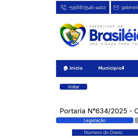
+55(68)3546-4402
gabinet
🏠 Início
Município⬇️
Voltar
Portaria N°634/2025 - C
Legislação
Número do Diário: