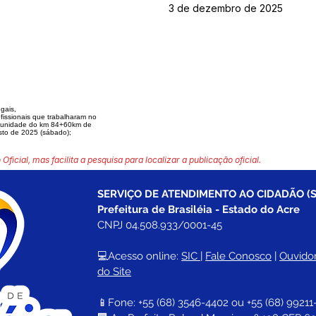
3 de dezembro de 2025
egais,
fissionais que trabalharam no
omunidade do km 84+60km de
sto de 2025 (sábado);
 Oficial, mas facilita a pesquisa para localizar a publicação oficial.
SERVIÇO DE ATENDIMENTO AO CIDADÃO (S
Prefeitura de Brasiléia - Estado do Acre
CNPJ 04.508.933/0001-45
💻Acesso online: 
SIC 
| 
Fale Conosco
 | 
Ouvidor
do Site
📱Fone: +55 (68) 
3546-4402 ou +55 (68) 99211