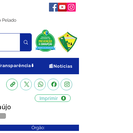
o Pelado
Transparência⬇️
📰Notícias
Imprimir
aújo
Órgão: