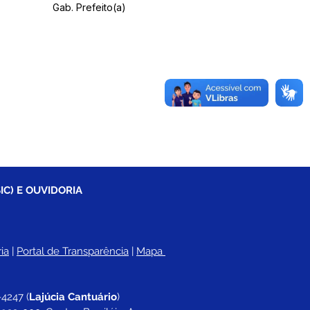
Gab. Prefeito(a)
IC) E OUVIDORIA
ia
 |
Portal de Transparência
 | 
Mapa 
-4247 
(
Lajúcia Cantuário
)