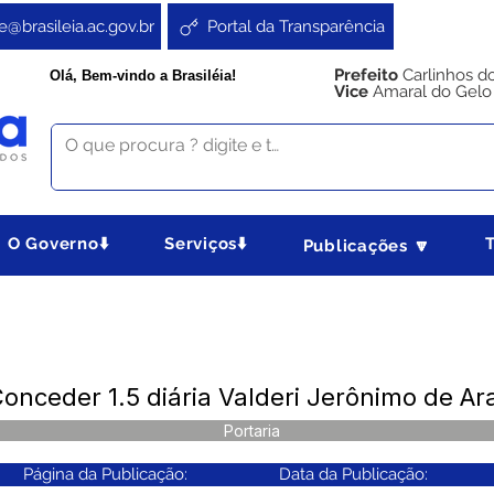
e@brasileia.ac.gov.br
Portal da Transparência
Prefeito
Carlinhos d
Olá, Bem-vindo a Brasiléia!
Vice
Amaral do Gelo
O Governo⬇️
Serviços⬇️
Publicações 🔽
onceder 1.5 diária Valderi Jerônimo de Ar
Portaria
Página da Publicação:
Data da Publicação: