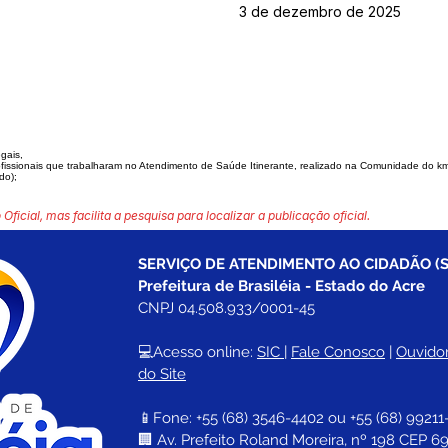
3 de dezembro de 2025
egais,
issionais que traba
lharam no Atendimento de Saúde Itinerante, realizado na Comunidade do
km
do);
 Oficial, mas facilita a pesquisa para localizar a publicação oficial.
SERVIÇO DE ATENDIMENTO AO CIDADÃO (S
Prefeitura de Brasiléia - Estado do Acre
CNPJ 04.508.933/0001-45
💻Acesso online: 
SIC 
| 
Fale Conosco
 | 
Ouvidor
do Site
📱Fone: +55 (68) 
3546-4402 ou +55 (68) 99211
🏢 
Av. Prefeito Roland Moreira, nº 198 CEP 69