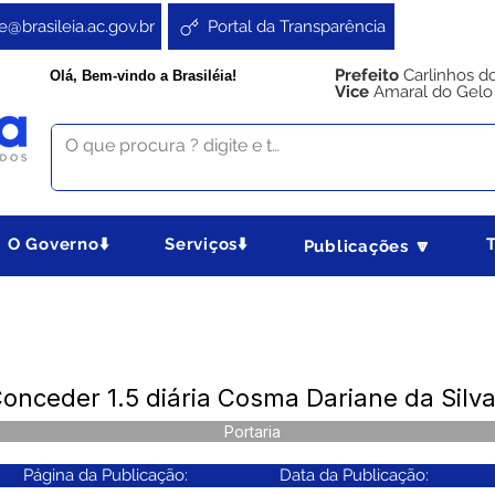
e@brasileia.ac.gov.br
Portal da Transparência
Prefeito
Carlinhos d
Olá, Bem-vindo a Brasiléia!
Vice
Amaral do Gelo
O Governo⬇️
Serviços⬇️
Publicações 🔽
Conceder 1.5 diária Cosma Dariane da Silv
Portaria
Página da Publicação:
Data da Publicação: