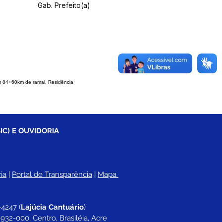
Gab. Prefeito(a)
 84+60km de ramal, Residência
IC) E OUVIDORIA
ia
 |
Portal de Transparência
 | 
Mapa 
-4247 
(
Lajúcia Cantuário
)
932-000, Centro, Brasiléia, Acre