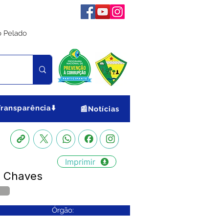
o Pelado
Transparência⬇️
📰Notícias
Imprimir
a Chaves
Órgão: