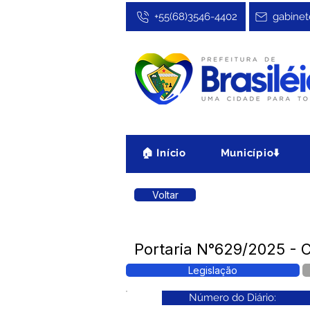
+55(68)3546-4402
gabinet
🏠 Início
Município⬇️
Voltar
Portaria N°629/2025 - 
Legislação
Número do Diário: