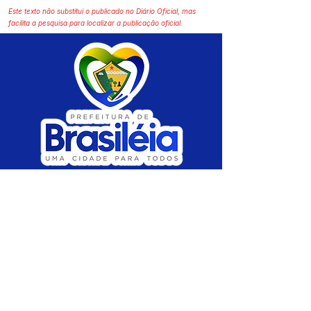
Este texto não substitui o publicado no Diário Oficial, mas
facilita a pesquisa para localizar a publicação oficial.
SERVIÇO DE ATENDIMENTO AO CIDADÃO 
(SIC) E OUVIDORIA
Prefeitura de Brasiléia - Estado do Acre
CNPJ 04.508.933/0001-45
💻Acesso online: 
SIC 
| 
Fale Conosco
 | 
Ouvidoria
 |
Portal de Transparência
 | 
Mapa 
do Site