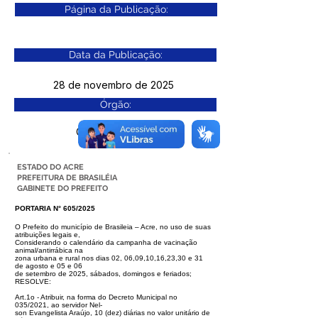
Página da Publicação:
Data da Publicação:
28 de novembro de 2025
Órgão:
Gab. Prefeito(a)
ESTADO DO ACRE
PREFEITURA DE BRASILÉIA
GABINETE DO PREFEITO
PORTARIA N° 605/2025
O Prefeito do município de Brasileia – Acre, no uso de suas
atribuições legais e,
Considerando o calendário da campanha de vacinação
animal/antirrábica na
zona urbana e rural nos dias 02, 06,09,10,16,23,30 e 31
de agosto e 05 e 06
de setembro de 2025, sábados, domingos e feriados;
RESOLVE:
Art.1o - Atribuir, na forma do Decreto Municipal no
035/2021, ao servidor Nel-
son Evangelista Araújo, 10 (dez) diárias no valor unitário de