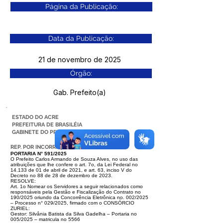
Página da Publicação:
Data da Publicação:
21 de novembro de 2025
Órgão:
Gab. Prefeito(a)
ESTADO DO ACRE
PREFEITURA DE BRASILÉIA
GABINETE DO PREFEITO
REP. POR INCORREÇÃO
PORTARIA N° 591/2025
O Prefeito Carlos Armando de Souza Alves, no uso das
atribuições que lhe confere o art. 7o, da Lei Federal no
14.133 de 01 de abril de 2021, e art. 63, inciso V do
Decreto no 88 de 28 de dezembro de 2023.
RESOLVE:
Art. 1o Nomear os Servidores a seguir relacionados como
responsáveis pela Gestão e Fiscalização do Contrato no
190/2025 oriundo da Concorrência Eletrônica no. 002/2025
– Processo n° 029/2025, firmado com o CONSÓRCIO
ZURIEL:
Gestor: Silvânia Batista da Silva Gadelha – Portaria no
005/2025 – matricula no 5566