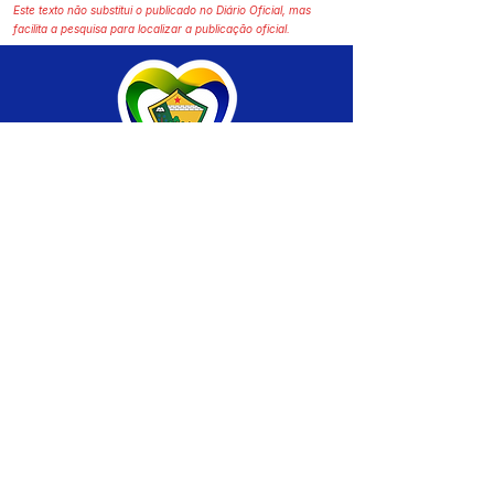
Este texto não substitui o publicado no Diário Oficial, mas
facilita a pesquisa para localizar a publicação oficial.
SERVIÇO DE ATENDIMENTO AO CIDADÃO 
(SIC) E OUVIDORIA
Prefeitura de Brasiléia - Estado do Acre
CNPJ 04.508.933/0001-45
💻Acesso online: 
SIC 
| 
Fale Conosco
 | 
Ouvidoria
 |
Portal de Transparência
 | 
Mapa 
do Site