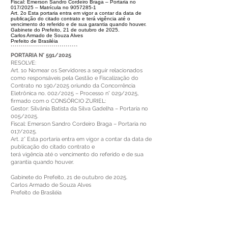
Fiscal: Emerson Sandro Cordeiro Braga – Portaria no
017/2025 – Matrícula no 9057285-1
Art. 2o Esta portaria entra em vigor a contar da data de
publicação do citado contrato e terá vigência até o
vencimento do referido e de sua garantia quando houver.
Gabinete do Prefeito, 21 de outubro de 2025.
Carlos Armado de Souza Alves
Prefeito de Brasiléia
*********************************
PORTARIA N° 591/2025
RESOLVE:
Art. 1o Nomear os Servidores a seguir relacionados
como responsáveis pela Gestão e Fiscalização do
Contrato no 190/2025 oriundo da Concorrência
Eletrônica no. 002/2025 – Processo n° 029/2025,
firmado com o CONSÓRCIO ZURIEL:
Gestor: Silvânia Batista da Silva Gadelha – Portaria no
005/2025.
Fiscal: Emerson Sandro Cordeiro Braga – Portaria no
017/2025.
Art. 2° Esta portaria entra em vigor a contar da data de
publicação do citado contrato e
terá vigência até o vencimento do referido e de sua
garantia quando houver.
Gabinete do Prefeito, 21 de outubro de 2025.
Carlos Armado de Souza Alves
Prefeito de Brasiléia