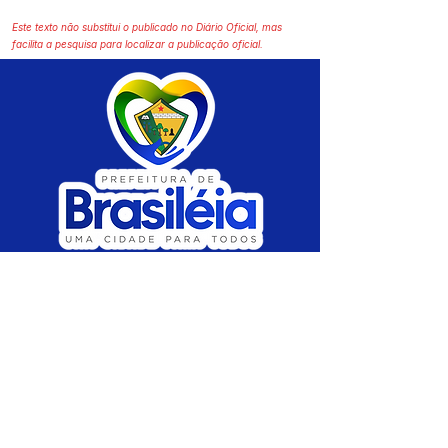
Este texto não substitui o publicado no Diário Oficial, mas
facilita a pesquisa para localizar a publicação oficial.
SERVIÇO DE ATENDIMENTO AO CIDADÃO 
(SIC) E OUVIDORIA
Prefeitura de Brasiléia - Estado do Acre
CNPJ 04.508.933/0001-45
💻Acesso online: 
SIC 
| 
Fale Conosco
 | 
Ouvidoria
 |
Portal de Transparência
 | 
Mapa 