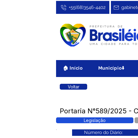
+55(68)3546-4402
gabinet
🏠 Início
Município⬇️
Voltar
Portaria N°589/2025 - C
Legislação
Número do Diário: