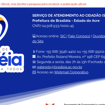
 Oficial, mas facilita a pesquisa para localizar a publicação oficial.
SERVIÇO DE ATENDIMENTO AO CIDADÃO (S
Prefeitura de Brasiléia - Estado do Acre
CNPJ 04.508.933/0001-45
💻Acesso online: 
SIC 
| 
Fale Conosco
 | 
Ouvidor
do Site
📱Fone: +55 (68) 
3546-4402 ou +55 (68) 99211
🏢 
Av. Prefeito Roland Moreira, nº 198 CEP 69
📅 Segunda a sexta, das 7h às 13h (Fechado 
📧 
gabinete@brasileia.ac.gov.br
📨 Acesso ao 
Webmail Corporativo
Ferramenta de Transparência const