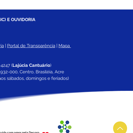
IC) E OUVIDORIA
ia
 |
Portal de Transparência
 | 
Mapa 
-4247 
(
Lajúcia Cantuário
)
932-000, Centro, Brasiléia, Acre
aos sábados, domingos e feriados)
ruída com amor pela Decorp.