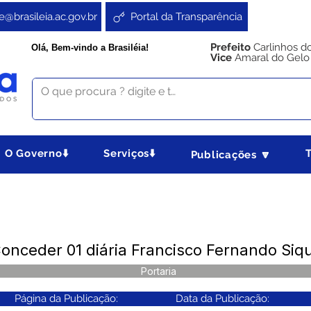
e@brasileia.ac.gov.br
Portal da Transparência
Prefeito
Carlinhos d
Olá, Bem-vindo a Brasiléia!
Vice
Amaral do Gelo
O Governo⬇️
Serviços⬇️
Publicações 🔽
onceder 01 diária Francisco Fernando Sique
Portaria
Página da Publicação:
Data da Publicação: