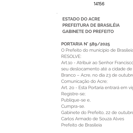
14156
ESTADO DO ACRE
PREFEITURA DE BRASILÉIA
GABINETE DO PREFEITO
PORTARIA N° 589/2025
O Prefeito do município de Brasileia
RESOLVE:
Art.1o - Atribuir ao Senhor Francis
seu deslocamento até a cidade de
Branco – Acre, no dia 23 de outubro
Comunicação do Acre;
Art. 2o - Esta Portaria entrará em v
Registre-se;
Publique-se e,
Cumpra-se.
Gabinete do Prefeito, 22 de outubr
Carlos Armado de Souza Alves
Prefeito de Brasileia