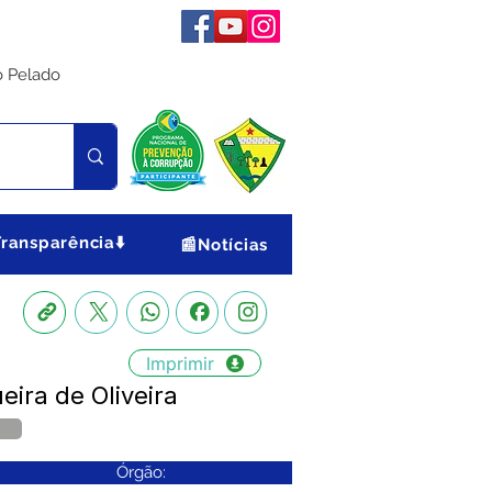
o Pelado
Transparência⬇️
📰Notícias
Imprimir
ira de Oliveira
Órgão: