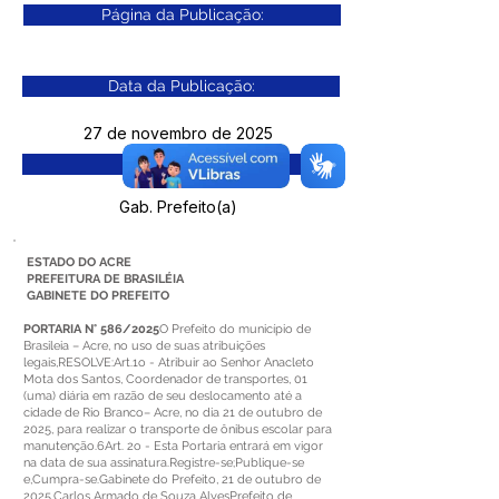
Página da Publicação:
Data da Publicação:
27 de novembro de 2025
Órgão:
Gab. Prefeito(a)
ESTADO DO ACRE
PREFEITURA DE BRASILÉIA
GABINETE DO PREFEITO
PORTARIA N° 586/2025
O Prefeito do município de
Brasileia – Acre, no uso de suas atribuições
legais,RESOLVE:Art.1o - Atribuir ao Senhor Anacleto
Mota dos Santos, Coordenador de transportes, 01
(uma) diária em razão de seu deslocamento até a
cidade de Rio Branco– Acre, no dia 21 de outubro de
2025, para realizar o transporte de ônibus escolar para
manutenção.6Art. 2o - Esta Portaria entrará em vigor
na data de sua assinatura.Registre-se;Publique-se
e,Cumpra-se.Gabinete do Prefeito, 21 de outubro de
2025.Carlos Armado de Souza AlvesPrefeito de