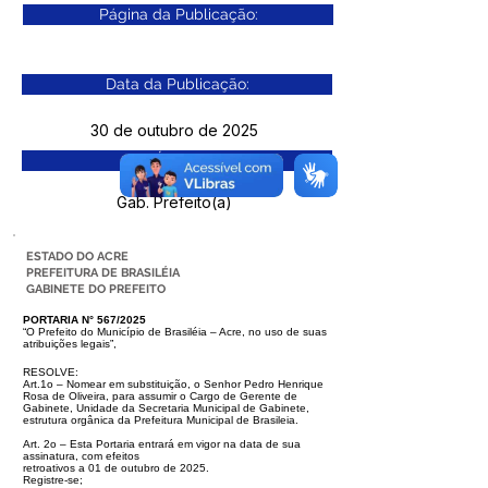
Página da Publicação:
Data da Publicação:
30 de outubro de 2025
Órgão:
Gab. Prefeito(a)
ESTADO DO ACRE
PREFEITURA DE BRASILÉIA
GABINETE DO PREFEITO
PORTARIA N° 567/2025
“O Prefeito do Município de Brasiléia – Acre, no uso de suas
atribuições legais”,
RESOLVE:
Art.1o – Nomear em substituição, o Senhor Pedro Henrique
Rosa de Oliveira,
para assumir o Cargo de Gerente de
Gabinete, Unidade da Secretaria Mu
nicipal de Gabinete,
estrutura orgânica da Prefeitura Municipal de Brasileia.
Art. 2o – Esta Portaria entrará em vigor na data de sua
assinatura, com efeitos
retroativos a 01 de outubro de 2025.
Registre-se;