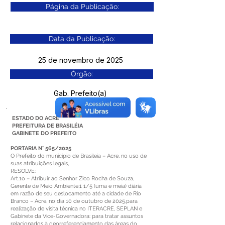
Página da Publicação:
Data da Publicação:
25 de novembro de 2025
Órgão:
Gab. Prefeito(a)
ESTADO DO ACRE
PREFEITURA DE BRASILÉIA
GABINETE DO PREFEITO
PORTARIA N° 565/2025
O Prefeito do município de Brasileia – Acre, no uso de
suas atribuições legais,
RESOLVE:
Art.1o – Atribuir ao Senhor Zico Rocha de Souza,
Gerente de Meio Ambiente,1 1/5 (uma e meia) diária
em razão de seu deslocamento até a cidade de Rio
Branco – Acre, no dia 10 de outubro de 2025,para
realização de visita técnica no ITERACRE, SEPLAN e
Gabinete da Vice-Governadora: para tratar assuntos
relacionados à georreferenciamento das áreas do