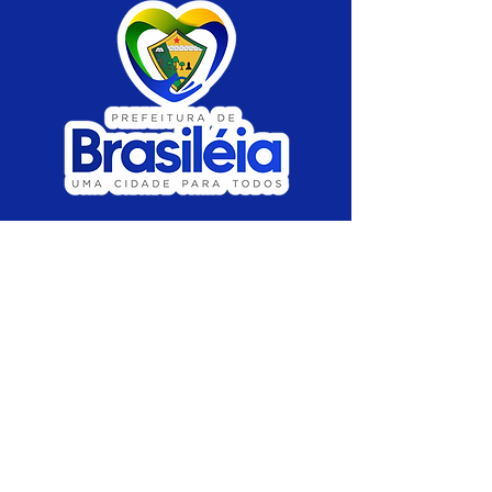
SERVIÇO DE ATENDIMENTO AO CIDADÃO 
(SIC) E OUVIDORIA
Prefeitura de Brasiléia - Estado do Acre
CNPJ 04.508.933/0001-45
💻Acesso online: 
SIC 
| 
Fale Conosco
 | 
Ouvidoria
 |
Portal de Transparência
 | 
Mapa 
do Site
📱Fone: +55 (68) 
3546-4402 ou +55 (68) 
99211-4247 
(
Lajúcia Cantuário
)