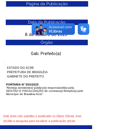
Página da Publicação:
Data da Publicação:
8 de outubro de 2025
Órgão:
Gab. Prefeito(a)
ESTADO DO ACRE
PREFEITURA DE BRASILÉIA
GABINETE DO PREFEITO
PORTARIA N° 553/2025
“Nomeia servidor(es) público(s) responsável(is) pela
GESTÃO E FISCALIZA
ÇÃO de contrato(s) firmado(s) pelo
Município de Brasileia-Acre”.
Este texto não substitui o publicado no Diário Oficial, mas
facilita a pesquisa para localizar a publicação oficial.